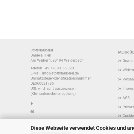
Stoffklauberei
MEHR ÜB
Daniela Hierl
Am Weiher 1, 93194 Walderbach
Gewerb
Telefon +49 170 41 55 820
Widerr
E-Mail: info@stoffklauberei.de
Umsatzsteuer-Identifikationsnummer:
Versan
DE360021786
USt. wird nicht ausgewiesen
Impre
(Kleinunternehmerregelung)
AGB
Privat
Cookie
Diese Webseite verwendet Cookies und an