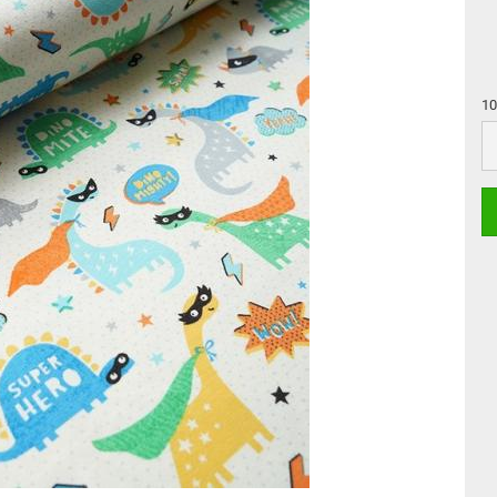
10
10
c