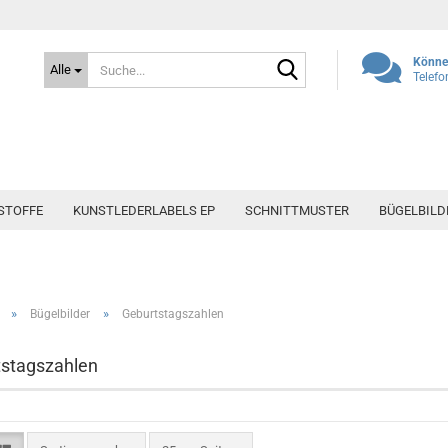
Suche...
Können
Alle
Telefo
STOFFE
KUNSTLEDERLABELS EP
SCHNITTMUSTER
BÜGELBILD
»
»
Bügelbilder
Geburtstagszahlen
stagszahlen