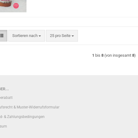
Sortieren nach
pro Seite
Sortieren nach
25 pro Seite
1
bis
8
(von insgesamt
8
)
ER...
erabatt
ufsrecht & Muster-Widerrufsformular
d- & Zahlungsbedingungen
ssum