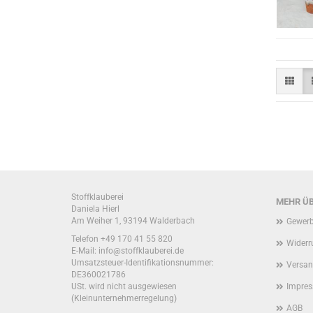
Stoffklauberei
MEHR ÜB
Daniela Hierl
Am Weiher 1, 93194 Walderbach
Gewerb
Telefon +49 170 41 55 820
Widerr
E-Mail: info@stoffklauberei.de
Umsatzsteuer-Identifikationsnummer:
Versan
DE360021786
USt. wird nicht ausgewiesen
Impre
(Kleinunternehmerregelung)
AGB