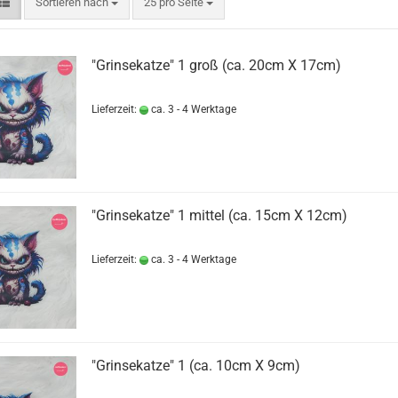
Sortieren nach
pro Seite
Sortieren nach
25 pro Seite
"Grinsekatze" 1 groß (ca. 20cm X 17cm)
Lieferzeit:
ca. 3 - 4 Werktage
"Grinsekatze" 1 mittel (ca. 15cm X 12cm)
Lieferzeit:
ca. 3 - 4 Werktage
"Grinsekatze" 1 (ca. 10cm X 9cm)