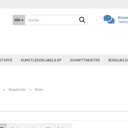
Suche...
Können
Alle
Telefo
STOFFE
KUNSTLEDERLABELS EP
SCHNITTMUSTER
BÜGELBILD
»
»
Bügelbilder
Bilder