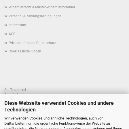
Widerrufsrecht & Muster-Widerrufsformular
Versand- & Zahlungsbedingungen
Impressum
AGB
Privatsphäre und Datenschutz
Cookie Einstellungen
Stoffklauberei
Daniela Hierl
Am Weiher 1, 93194 Walderbach
Diese Webseite verwendet Cookies und andere
Telefon +49 170 41 55 820
Technologien
E-Mail: info@stoffklauberei.de
Umsatzsteuer-Identifikationsnummer: DE360021786
Wir verwenden Cookies und ähnliche Technologien, auch von
USt. wird nicht ausgewiesen (Kleinunternehmerregelung)
Drittanbietern, um die ordentliche Funktionsweise der Website zu
gewährleisten, die Nutzung unseres Angebotes zu analysieren und Ihnen