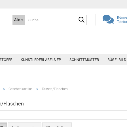
Suche...
Können
Alle
Telefo
STOFFE
KUNSTLEDERLABELS EP
SCHNITTMUSTER
BÜGELBILD
»
»
Geschenkartikel
Tassen/Flaschen
n/Flaschen