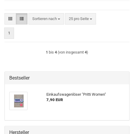
Sortieren nach
pro Seite
Sortieren nach
25 pro Seite
1
1
bis
4
(von insgesamt
4
)
Bestseller
Einkaufswagenlöser "Pritti Women"
7,90 EUR
Hersteller