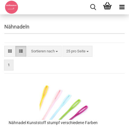
Nähnadeln
Sortieren nach
pro Seite
Sortieren nach
25 pro Seite
1
Nähnadel Kunststoff stumpf verschiedene Farben