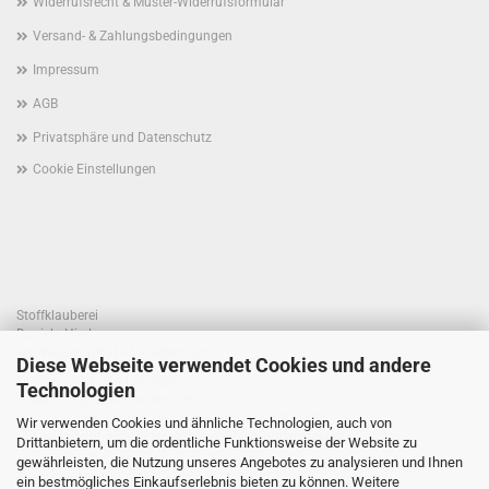
Widerrufsrecht & Muster-Widerrufsformular
Versand- & Zahlungsbedingungen
Impressum
AGB
Privatsphäre und Datenschutz
Cookie Einstellungen
Stoffklauberei
Daniela Hierl
Am Weiher 1, 93194 Walderbach
Diese Webseite verwendet Cookies und andere
Telefon +49 170 41 55 820
Technologien
E-Mail: info@stoffklauberei.de
Umsatzsteuer-Identifikationsnummer: DE360021786
Wir verwenden Cookies und ähnliche Technologien, auch von
USt. wird nicht ausgewiesen (Kleinunternehmerregelung)
Drittanbietern, um die ordentliche Funktionsweise der Website zu
gewährleisten, die Nutzung unseres Angebotes zu analysieren und Ihnen
ein bestmögliches Einkaufserlebnis bieten zu können. Weitere