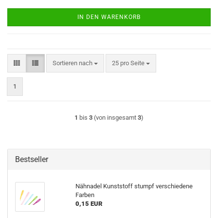
IN DEN WARENKORB
Sortieren nach
pro Seite
Sortieren nach
25 pro Seite
1
1
bis
3
(von insgesamt
3
)
Bestseller
Nähnadel Kunststoff stumpf verschiedene
Farben
0,15 EUR