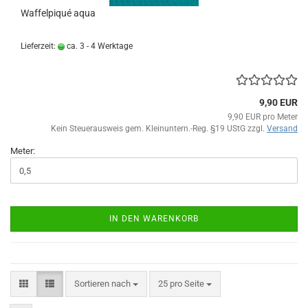
Waffelpiqué aqua
Lieferzeit:
ca. 3 - 4 Werktage
9,90 EUR
9,90 EUR pro Meter
Kein Steuerausweis gem. Kleinuntern.-Reg. §19 UStG zzgl.
Versand
Meter:
IN DEN WARENKORB
Sortieren nach
pro Seite
Sortieren nach
25 pro Seite