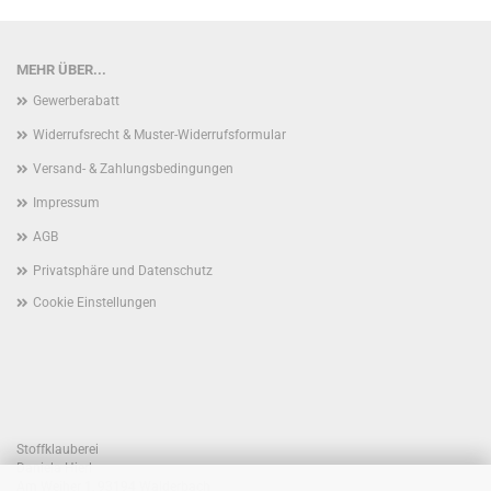
MEHR ÜBER...
Gewerberabatt
Widerrufsrecht & Muster-Widerrufsformular
Versand- & Zahlungsbedingungen
Impressum
AGB
Privatsphäre und Datenschutz
Cookie Einstellungen
Stoffklauberei
Daniela Hierl
Am Weiher 1, 93194 Walderbach