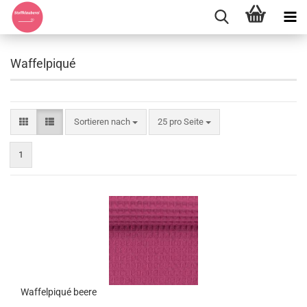
Waffelpiqué
Sortieren nach
pro Seite
Sortieren nach
25 pro Seite
1
Waffelpiqué beere