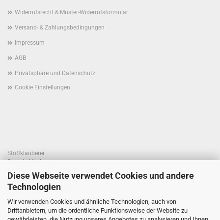
Widerrufsrecht & Muster-Widerrufsformular
Versand- & Zahlungsbedingungen
Impressum
AGB
Privatsphäre und Datenschutz
Cookie Einstellungen
Stoffklauberei
Daniela Hierl
Am Weiher 1, 93194 Walderbach
Diese Webseite verwendet Cookies und andere
Telefon +49 170 41 55 820
Technologien
E-Mail: info@stoffklauberei.de
Umsatzsteuer-Identifikationsnummer: DE360021786
Wir verwenden Cookies und ähnliche Technologien, auch von
USt. wird nicht ausgewiesen (Kleinunternehmerregelung)
Drittanbietern, um die ordentliche Funktionsweise der Website zu
gewährleisten, die Nutzung unseres Angebotes zu analysieren und Ihnen