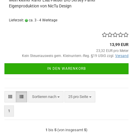
Mein kleiner Käfer Lila/Flieder BIO Jersey Panel
Eigenproduktion von NicTu Design
Lieferzeit:
ca. 3 - 4 Werktage
13,99 EUR
23,32 EUR pro Meter
Kein Steuerausweis gem. Kleinuntern.-Reg. §19 UStG zzgl.
Versand
IN DEN WARENKORB
Sortieren nach
pro Seite
Sortieren nach
25 pro Seite
1
1
bis
5
(von insgesamt
5
)