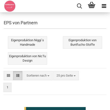
EPS von Partnern
Eigenproduktion Niggi´s
Eigenproduktion von
Handmade
Buntfuchs-Stoffe
Eigenproduktion von NicTu
Design
Sortieren nach
pro Seite
Sortieren nach
25 pro Seite
1