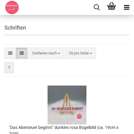
Schriften
Sortieren nach
pro Seite
Sortieren nach
25 pro Seite
1
"Das Abenteuer beginnt" dunkles rosa Bügelbild (ca. 19cm x
2cm)