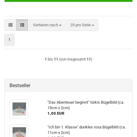
Sortieren nach
pro Seite
Sortieren nach
25 pro Seite
1
1
bis
11
(von insgesamt
11
)
Bestseller
"Das Abenteuer beginnt" türkis Bügelbild (ca.
19cm x 2cm)
1,00 EUR
"Ich bin 1. Klasse" dunkles rosa Bügelbild (ca.
11cm x 2cm)