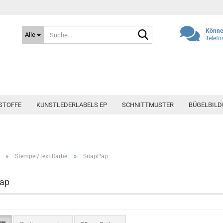
Suche...
Können
Alle
Telefo
STOFFE
KUNSTLEDERLABELS EP
SCHNITTMUSTER
BÜGELBILD
»
»
Stempel/Textilfarbe
SnapPap
ap