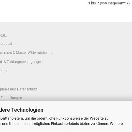
1
bis
7
(von insgesamt
7
)
ER...
erabatt
ufsrecht & Muster-Widerrufsformular
d- & Zahlungsbedingungen
ssum
sphäre und Datenschutz
 Einstellungen
dere Technologien
rittanbietern, um die ordentliche Funktionsweise der Website zu
n und Ihnen ein bestmögliches Einkaufserlebnis bieten zu können. Weitere