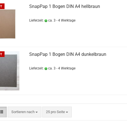
SnapPap 1 Bogen DIN A4 hellbraun
UT
Lieferzeit:
ca. 3 - 4 Werktage
SnapPap 1 Bogen DIN A4 dunkelbraun
UT
Lieferzeit:
ca. 3 - 4 Werktage
Sortieren nach
pro Seite
Sortieren nach
25 pro Seite