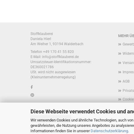
Stoffklauberei
MEHR ÜB
Daniela Hierl
Am Weiher 1, 93194 Walderbach
Gewerb
Telefon +49 170 41 55 820
Widerr
E-Mail: info@stoffklauberei.de
Umsatzsteuer-Identifikationsnummer:
Versan
DE360021786
USt. wird nicht ausgewiesen
Impre
(Kleinunternehmerregelung)
AGB
Privat
Cookie
Diese Webseite verwendet Cookies und an
Vertrag widerrufen
Wir verwenden Cookies und ähnliche Technologien, auch von D
gewährleisten, die Nutzung unseres Angebotes zu analysiere
Informationen finden Sie in unserer
Datenschutzerklärung
.