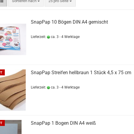
Sortieren nach
pro Seite
Sortieren nach
25 pro Seite
SnapPap 10 Bögen DIN A4 gemischt
Lieferzeit:
ca. 3 - 4 Werktage
SnapPap Streifen hellbraun 1 Stück 4,5 x 75 cm
UT
Lieferzeit:
ca. 3 - 4 Werktage
SnapPap 1 Bogen DIN A4 weiß
UT