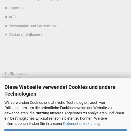
Impressum
AGB
Privatsphäre und Datenschutz
Cookie Einstellungen
Stoffklauberei
Daniela Hierl
Am Weiher 1, 93194 Walderbach
Diese Webseite verwendet Cookies und andere
Telefon +49 170 41 55 820
Technologien
E-Mail: info@stoffklauberei.de
Umsatzsteuer-Identifikationsnummer: DE360021786
Wir verwenden Cookies und ähnliche Technologien, auch von
USt. wird nicht ausgewiesen (Kleinunternehmerregelung)
Drittanbietern, um die ordentliche Funktionsweise der Website zu
gewährleisten, die Nutzung unseres Angebotes zu analysieren und Ihnen
ein bestmögliches Einkaufserlebnis bieten zu können. Weitere
Informationen finden Sie in unserer
Datenschutzerklärung
.