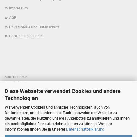
Impressum
AGB
Privatsphäre und Datenschutz
Cookie Einstellungen
Stoffklauberei
Daniela Hierl
Am Weiher 1, 93194 Walderbach
Diese Webseite verwendet Cookies und andere
Telefon +49 170 41 55 820
Technologien
E-Mail: info@stoffklauberei.de
Umsatzsteuer-Identifikationsnummer: DE360021786
Wir verwenden Cookies und ähnliche Technologien, auch von
USt. wird nicht ausgewiesen (Kleinunternehmerregelung)
Drittanbietern, um die ordentliche Funktionsweise der Website zu
gewährleisten, die Nutzung unseres Angebotes zu analysieren und Ihnen
ein bestmögliches Einkaufserlebnis bieten zu können. Weitere
Informationen finden Sie in unserer
Datenschutzerklärung
.