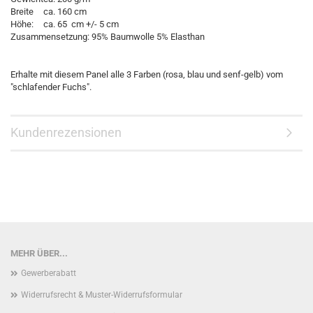
Breite
ca. 160 cm
Höhe:
ca. 65 cm +/- 5 cm
Zusammensetzung:
95% Baumwolle 5% Elasthan
Erhalte mit diesem Panel alle 3 Farben (rosa, blau und senf-gelb) vom
"schlafender Fuchs".
Kundenrezensionen
MEHR ÜBER...
Gewerberabatt
Widerrufsrecht & Muster-Widerrufsformular