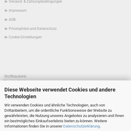
Versand- & Zahlungsbedingungen
Impressum
AGB
Privatsphäre und Datenschutz
Cookie Einstellungen
Stoffklauberei
Daniela Hierl
Am Weiher 1, 93194 Walderbach
Diese Webseite verwendet Cookies und andere
Telefon +49 170 41 55 820
Technologien
E-Mail: info@stoffklauberei.de
Umsatzsteuer-Identifikationsnummer: DE360021786
Wir verwenden Cookies und ähnliche Technologien, auch von
USt. wird nicht ausgewiesen (Kleinunternehmerregelung)
Drittanbietern, um die ordentliche Funktionsweise der Website zu
gewährleisten, die Nutzung unseres Angebotes zu analysieren und Ihnen
ein bestmögliches Einkaufserlebnis bieten zu können. Weitere
Informationen finden Sie in unserer
Datenschutzerklärung
.