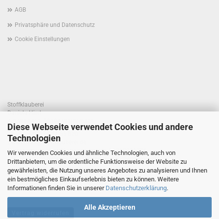
AGB
Privatsphäre und Datenschutz
Cookie Einstellungen
Stoffklauberei
Daniela Hierl
Am Weiher 1, 93194 Walderbach
Diese Webseite verwendet Cookies und andere
Telefon +49 170 41 55 820
Technologien
E-Mail: info@stoffklauberei.de
Umsatzsteuer-Identifikationsnummer: DE360021786
Wir verwenden Cookies und ähnliche Technologien, auch von
USt. wird nicht ausgewiesen (Kleinunternehmerregelung)
Drittanbietern, um die ordentliche Funktionsweise der Website zu
gewährleisten, die Nutzung unseres Angebotes zu analysieren und Ihnen
ein bestmögliches Einkaufserlebnis bieten zu können. Weitere
Informationen finden Sie in unserer
Datenschutzerklärung
.
Alle Akzeptieren
Vertrag widerrufen