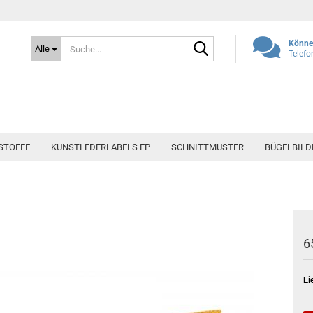
Suche...
Können
Alle
Telefo
STOFFE
KUNSTLEDERLABELS EP
SCHNITTMUSTER
BÜGELBILD
6
Li