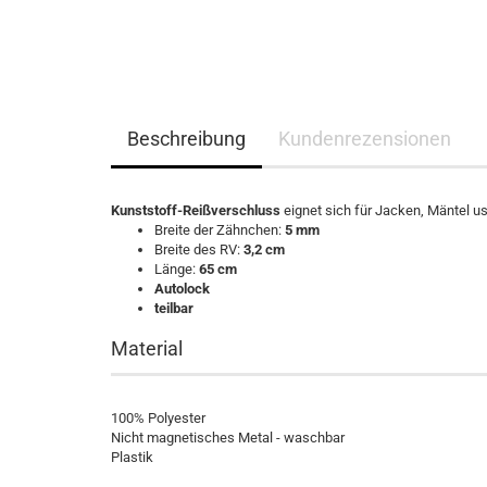
Beschreibung
Kundenrezensionen
Kunststoff-Reißverschluss
eignet sich für Jacken, Mäntel u
Breite der Zähnchen:
5 mm
Breite des RV:
3,2 cm
Länge:
65 cm
Autolock
teilbar
Material
100% Polyester
Nicht magnetisches Metal - waschbar
Plastik