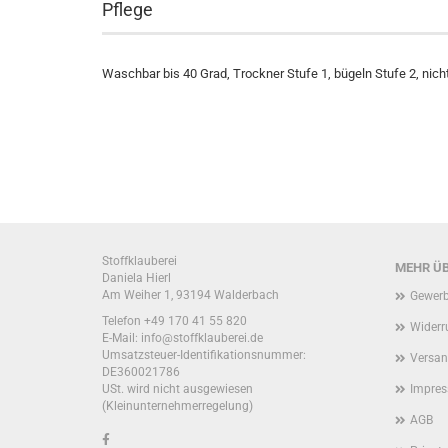
Pflege
Waschbar bis 40 Grad, Trockner Stufe 1, bügeln Stufe 2, nich
Stoffklauberei
MEHR ÜB
Daniela Hierl
Am Weiher 1, 93194 Walderbach
Gewerb
Telefon +49 170 41 55 820
Widerr
E-Mail: info@stoffklauberei.de
Umsatzsteuer-Identifikationsnummer:
Versan
DE360021786
USt. wird nicht ausgewiesen
Impre
(Kleinunternehmerregelung)
AGB