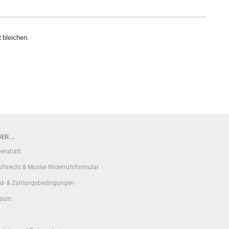
t bleichen.
ER...
erabatt
ufsrecht & Muster-Widerrufsformular
d- & Zahlungsbedingungen
ssum