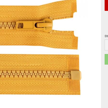
St
St