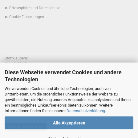
Privatsphäre und Datenschutz
Cookie Einstellungen
Stoffklauberei
Daniela Hierl
Am Weiher 1, 93194 Walderbach
Diese Webseite verwendet Cookies und andere
Telefon +49 170 41 55 820
Technologien
E-Mail: info@stoffklauberei.de
Umsatzsteuer-Identifikationsnummer: DE360021786
Wir verwenden Cookies und ähnliche Technologien, auch von
USt. wird nicht ausgewiesen (Kleinunternehmerregelung)
Drittanbietern, um die ordentliche Funktionsweise der Website zu
gewährleisten, die Nutzung unseres Angebotes zu analysieren und Ihnen
ein bestmögliches Einkaufserlebnis bieten zu können. Weitere
Informationen finden Sie in unserer
Datenschutzerklärung
.
Alle Akzeptieren
Vertrag widerrufen