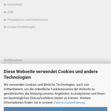
Impressum
AGB
Privatsphäre und Datenschutz
Cookie Einstellungen
Stoffklauberei
Daniela Hierl
Am Weiher 1, 93194 Walderbach
Diese Webseite verwendet Cookies und andere
Telefon +49 170 41 55 820
Technologien
E-Mail: info@stoffklauberei.de
Umsatzsteuer-Identifikationsnummer: DE360021786
Wir verwenden Cookies und ähnliche Technologien, auch von
USt. wird nicht ausgewiesen (Kleinunternehmerregelung)
Drittanbietern, um die ordentliche Funktionsweise der Website zu
gewährleisten, die Nutzung unseres Angebotes zu analysieren und Ihnen
ein bestmögliches Einkaufserlebnis bieten zu können. Weitere
Informationen finden Sie in unserer
Datenschutzerklärung
.