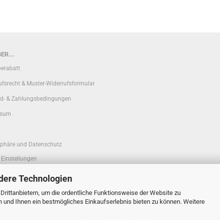
ER...
erabatt
ufsrecht & Muster-Widerrufsformular
d- & Zahlungsbedingungen
ssum
sphäre und Datenschutz
 Einstellungen
dere Technologien
rittanbietern, um die ordentliche Funktionsweise der Website zu
n und Ihnen ein bestmögliches Einkaufserlebnis bieten zu können. Weitere
Webshop
by Gambio.de © 2026