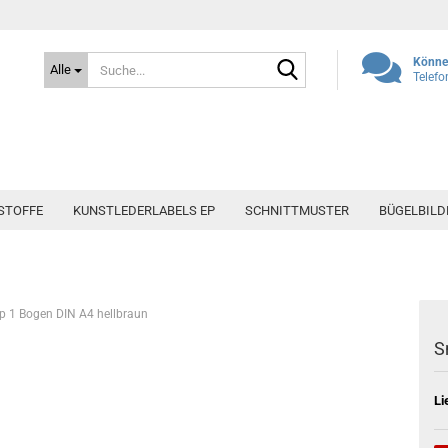
Suche...
Können
Alle
Telefo
STOFFE
KUNSTLEDERLABELS EP
SCHNITTMUSTER
BÜGELBILD
 1 Bogen DIN A4 hellbraun
S
Li