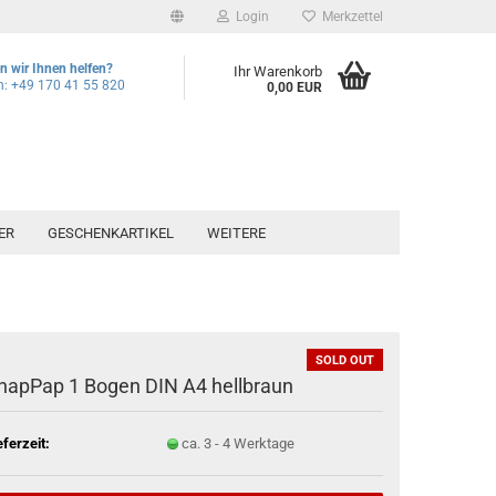
Login
Merkzettel
 wir Ihnen helfen?
Ihr Warenkorb
n: +49 170 41 55 820
0,00 EUR
ER
GESCHENKARTIKEL
WEITERE
SOLD OUT
napPap 1 Bogen DIN A4 hellbraun
eferzeit:
ca. 3 - 4 Werktage