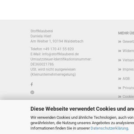
Stoffklauberei
MEHR ÜB
Daniela Hierl
Am Weiher 1, 93194 Walderbach
Gewerb
Telefon +49 170 41 55 820
Widerr
E-Mail: info@stoffklauberei.de
Umsatzsteuer-Identifikationsnummer:
Versan
DE360021786
USt. wird nicht ausgewiesen
Impre
(Kleinunternehmerregelung)
AGB
Privat
Cookie
Diese Webseite verwendet Cookies und an
Vertrag widerrufen
Wir verwenden Cookies und ähnliche Technologien, auch von D
gewährleisten, die Nutzung unseres Angebotes zu analysiere
Informationen finden Sie in unserer
Datenschutzerklärung
.