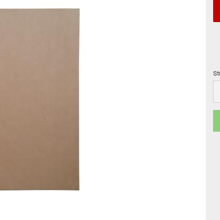
St
St