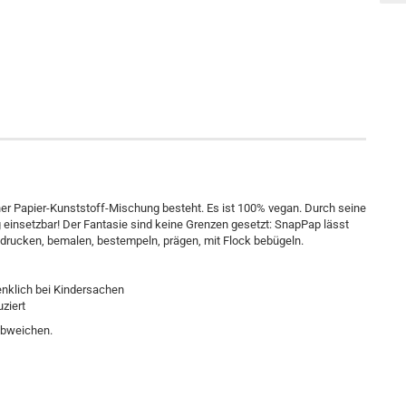
ner Papier-Kunststoff-Mischung besteht. Es ist 100% vegan. Durch seine
ig einsetzbar! Der Fantasie sind keine Grenzen gesetzt: SnapPap lässt
 bedrucken, bemalen, bestempeln, prägen, mit Flock bebügeln.
enklich bei Kindersachen
ziert
 abweichen.