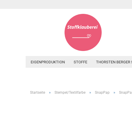
EIGENPRODUKTION
STOFFE
THORSTEN BERGER 
»
»
»
Startseite
Stempel/Textilfarbe
SnapPap
SnapPap