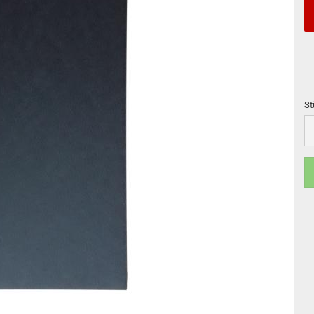
St
St