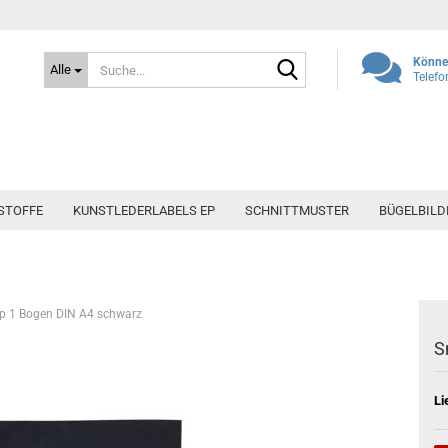
Suche...
Können
Alle
Telefo
STOFFE
KUNSTLEDERLABELS EP
SCHNITTMUSTER
BÜGELBILD
 1 Bogen DIN A4 schwarz
S
Li