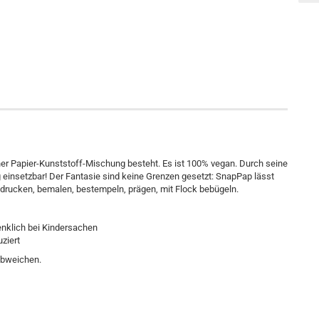
ner Papier-Kunststoff-Mischung besteht. Es ist 100% vegan. Durch seine
ig einsetzbar! Der Fantasie sind keine Grenzen gesetzt: SnapPap lässt
 bedrucken, bemalen, bestempeln, prägen, mit Flock bebügeln.
enklich bei Kindersachen
ziert
 abweichen.