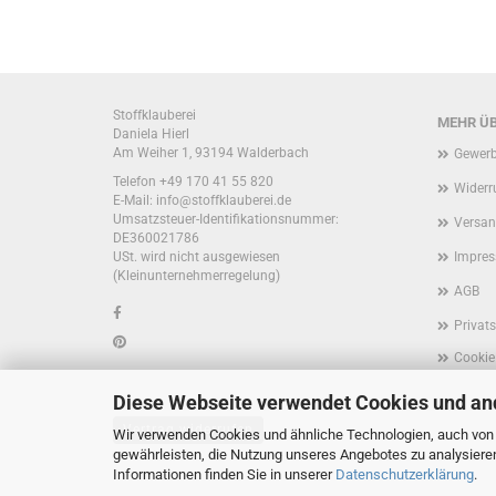
Stoffklauberei
MEHR ÜB
Daniela Hierl
Am Weiher 1, 93194 Walderbach
Gewerb
Telefon +49 170 41 55 820
Widerr
E-Mail: info@stoffklauberei.de
Umsatzsteuer-Identifikationsnummer:
Versan
DE360021786
USt. wird nicht ausgewiesen
Impre
(Kleinunternehmerregelung)
AGB
Privat
Cookie
Diese Webseite verwendet Cookies und an
Vertrag widerrufen
Wir verwenden Cookies und ähnliche Technologien, auch von D
gewährleisten, die Nutzung unseres Angebotes zu analysiere
Informationen finden Sie in unserer
Datenschutzerklärung
.