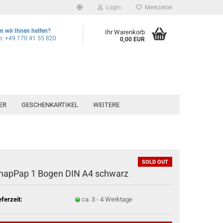
Login
Merkzettel
 wir Ihnen helfen?
Ihr Warenkorb
n: +49 170 41 55 820
0,00 EUR
ER
GESCHENKARTIKEL
WEITERE
SOLD OUT
napPap 1 Bogen DIN A4 schwarz
eferzeit:
ca. 3 - 4 Werktage