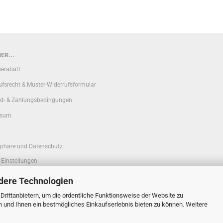
ER...
erabatt
ufsrecht & Muster-Widerrufsformular
d- & Zahlungsbedingungen
ssum
sphäre und Datenschutz
 Einstellungen
dere Technologien
rittanbietern, um die ordentliche Funktionsweise der Website zu
n und Ihnen ein bestmögliches Einkaufserlebnis bieten zu können. Weitere
Webshop
by Gambio.de © 2026