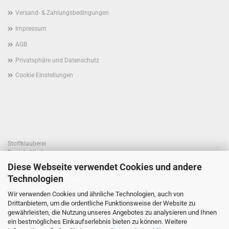
Versand- & Zahlungsbedingungen
Impressum
AGB
Privatsphäre und Datenschutz
Cookie Einstellungen
Stoffklauberei
Daniela Hierl
Am Weiher 1, 93194 Walderbach
Diese Webseite verwendet Cookies und andere
Telefon +49 170 41 55 820
Technologien
E-Mail: info@stoffklauberei.de
Umsatzsteuer-Identifikationsnummer: DE360021786
Wir verwenden Cookies und ähnliche Technologien, auch von
USt. wird nicht ausgewiesen (Kleinunternehmerregelung)
Drittanbietern, um die ordentliche Funktionsweise der Website zu
gewährleisten, die Nutzung unseres Angebotes zu analysieren und Ihnen
ein bestmögliches Einkaufserlebnis bieten zu können. Weitere