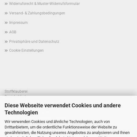
Widerrufsrecht & Muster-Widerrufsformular
Versand- & Zahlungsbedingungen
Impressum
AGB
Privatsphäre und Datenschutz
Cookie Einstellungen
Stoffklauberei
Daniela Hierl
Am Weiher 1, 93194 Walderbach
Diese Webseite verwendet Cookies und andere
Telefon +49 170 41 55 820
Technologien
E-Mail: info@stoffklauberei.de
Umsatzsteuer-Identifikationsnummer: DE360021786
Wir verwenden Cookies und ähnliche Technologien, auch von
USt. wird nicht ausgewiesen (Kleinunternehmerregelung)
Drittanbietern, um die ordentliche Funktionsweise der Website zu
gewährleisten, die Nutzung unseres Angebotes zu analysieren und Ihnen