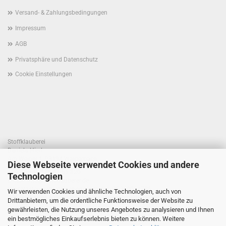
Versand- & Zahlungsbedingungen
Impressum
AGB
Privatsphäre und Datenschutz
Cookie Einstellungen
Stoffklauberei
Daniela Hierl
Am Weiher 1, 93194 Walderbach
Diese Webseite verwendet Cookies und andere
Telefon +49 170 41 55 820
Technologien
E-Mail: info@stoffklauberei.de
Umsatzsteuer-Identifikationsnummer: DE360021786
Wir verwenden Cookies und ähnliche Technologien, auch von
USt. wird nicht ausgewiesen (Kleinunternehmerregelung)
Drittanbietern, um die ordentliche Funktionsweise der Website zu
gewährleisten, die Nutzung unseres Angebotes zu analysieren und Ihnen
ein bestmögliches Einkaufserlebnis bieten zu können. Weitere