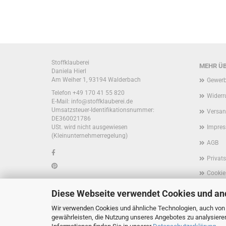
Stoffklauberei
MEHR ÜB
Daniela Hierl
Am Weiher 1, 93194 Walderbach
Gewerb
Telefon +49 170 41 55 820
Widerr
E-Mail: info@stoffklauberei.de
Umsatzsteuer-Identifikationsnummer:
Versan
DE360021786
USt. wird nicht ausgewiesen
Impre
(Kleinunternehmerregelung)
AGB
Privat
Cookie
Diese Webseite verwendet Cookies und an
Vertrag widerrufen
Wir verwenden Cookies und ähnliche Technologien, auch von D
gewährleisten, die Nutzung unseres Angebotes zu analysiere