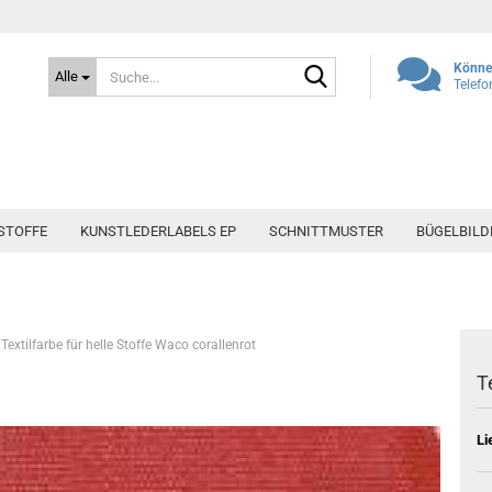
Suche...
Können
Alle
Telefo
STOFFE
KUNSTLEDERLABELS EP
SCHNITTMUSTER
BÜGELBILD
Textilfarbe für helle Stoffe Waco corallenrot
T
Li