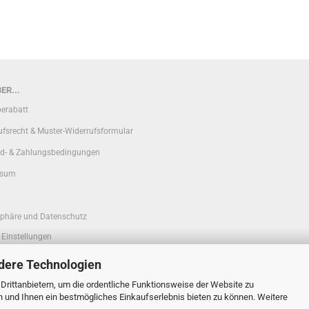
ER...
erabatt
ufsrecht & Muster-Widerrufsformular
d- & Zahlungsbedingungen
ssum
sphäre und Datenschutz
 Einstellungen
dere Technologien
rittanbietern, um die ordentliche Funktionsweise der Website zu
n und Ihnen ein bestmögliches Einkaufserlebnis bieten zu können. Weitere