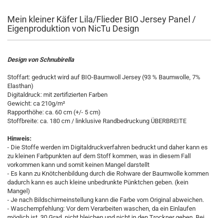
Mein kleiner Käfer Lila/Flieder BIO Jersey Panel /
Eigenproduktion von NicTu Design
Design von Schnubirella
Stoffart: gedruckt wird auf BIO-Baumwoll Jersey (93 % Baumwolle, 7%
Elasthan)
Digitaldruck: mit zertifizierten Farben
Gewicht: ca 210g/m²
Rapporthöhe: ca. 60 cm (+/- 5 cm)
Stoffbreite: ca. 180 cm / linklusive Randbedruckung ÜBERBREITE
Hinweis:
- Die Stoffe werden im Digitaldruckverfahren bedruckt und daher kann es
zu kleinen Farbpunkten auf dem Stoff kommen, was in diesem Fall
vorkommen kann und somit keinen Mangel darstellt
- Es kann zu Knötchenbildung durch die Rohware der Baumwolle kommen
dadurch kann es auch kleine unbedrunkte Pünktchen geben. (kein
Mangel)
- Je nach Bildschirmeinstellung kann die Farbe vom Original abweichen.
- Waschempfehlung: Vor dem Verarbeiten waschen, da ein Einlaufen
möglich ist. 30 Grad, nicht bleichen und nicht in den Trockner geben. Bei