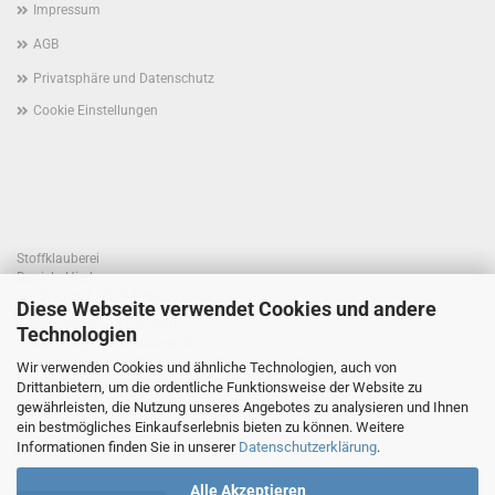
Impressum
AGB
Privatsphäre und Datenschutz
Cookie Einstellungen
Stoffklauberei
Daniela Hierl
Am Weiher 1, 93194 Walderbach
Diese Webseite verwendet Cookies und andere
Telefon +49 170 41 55 820
Technologien
E-Mail: info@stoffklauberei.de
Umsatzsteuer-Identifikationsnummer: DE360021786
Wir verwenden Cookies und ähnliche Technologien, auch von
USt. wird nicht ausgewiesen (Kleinunternehmerregelung)
Drittanbietern, um die ordentliche Funktionsweise der Website zu
gewährleisten, die Nutzung unseres Angebotes zu analysieren und Ihnen
ein bestmögliches Einkaufserlebnis bieten zu können. Weitere
Informationen finden Sie in unserer
Datenschutzerklärung
.
Alle Akzeptieren