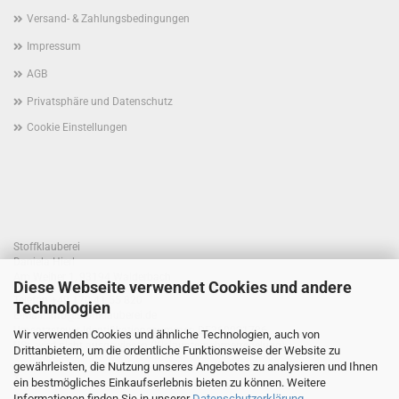
Versand- & Zahlungsbedingungen
Impressum
AGB
Privatsphäre und Datenschutz
Cookie Einstellungen
Stoffklauberei
Daniela Hierl
Am Weiher 1, 93194 Walderbach
Diese Webseite verwendet Cookies und andere
Telefon +49 170 41 55 820
Technologien
E-Mail: info@stoffklauberei.de
Umsatzsteuer-Identifikationsnummer: DE360021786
Wir verwenden Cookies und ähnliche Technologien, auch von
USt. wird nicht ausgewiesen (Kleinunternehmerregelung)
Drittanbietern, um die ordentliche Funktionsweise der Website zu
gewährleisten, die Nutzung unseres Angebotes zu analysieren und Ihnen
ein bestmögliches Einkaufserlebnis bieten zu können. Weitere
Informationen finden Sie in unserer
Datenschutzerklärung
.