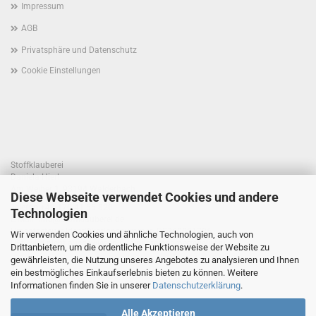
Impressum
AGB
Privatsphäre und Datenschutz
Cookie Einstellungen
Stoffklauberei
Daniela Hierl
Am Weiher 1, 93194 Walderbach
Diese Webseite verwendet Cookies und andere
Telefon +49 170 41 55 820
Technologien
E-Mail: info@stoffklauberei.de
Umsatzsteuer-Identifikationsnummer: DE360021786
Wir verwenden Cookies und ähnliche Technologien, auch von
USt. wird nicht ausgewiesen (Kleinunternehmerregelung)
Drittanbietern, um die ordentliche Funktionsweise der Website zu
gewährleisten, die Nutzung unseres Angebotes zu analysieren und Ihnen
ein bestmögliches Einkaufserlebnis bieten zu können. Weitere
Informationen finden Sie in unserer
Datenschutzerklärung
.
Alle Akzeptieren