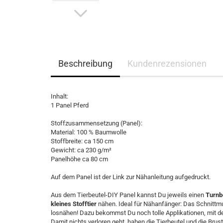
Beschreibung
Kundenrezensionen
Inhalt:
1 Panel Pferd
Stoffzusammensetzung (Panel):
Material: 100 % Baumwolle
Stoffbreite: ca 150 cm
Gewicht: ca 230 g/m²
Panelhöhe ca 80 cm
Auf dem Panel ist der Link zur Nähanleitung aufgedruckt.
Aus dem Tierbeutel-DIY Panel kannst Du jeweils einen
Turnb
kleines Stofftier
nähen. Ideal für Nähanfänger: Das Schnittmu
losnähen! Dazu bekommst Du noch tolle Applikationen, mit de
Damit nichts verloren geht, haben die Tierbeutel und die Brus