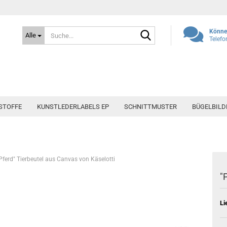
Suche...
Können
Alle
Telefo
STOFFE
KUNSTLEDERLABELS EP
SCHNITTMUSTER
BÜGELBILD
Pferd" Tierbeutel aus Canvas von Käselotti
"
Li