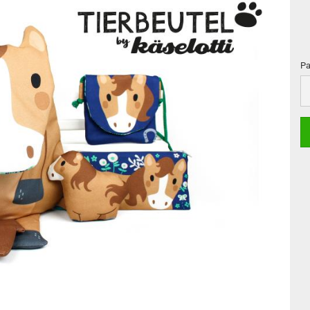
Pa
Pa