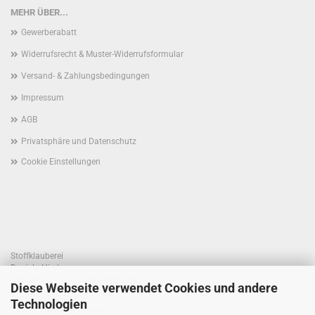
MEHR ÜBER...
Gewerberabatt
Widerrufsrecht & Muster-Widerrufsformular
Versand- & Zahlungsbedingungen
Impressum
AGB
Privatsphäre und Datenschutz
Cookie Einstellungen
Stoffklauberei
Daniela Hierl
Am Weiher 1, 93194 Walderbach
Diese Webseite verwendet Cookies und andere
Telefon +49 170 41 55 820
Technologien
E-Mail: info@stoffklauberei.de