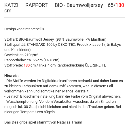
KATZI RAPPORT BIO - Baumwolljersey 65/
180
cm
Design von tintenrebell ©
Stoffart: BIO-Baumwoll Jersey (93 % Baumwolle, 7% Elasthan)
Stoffqualität: STANDARD 100 by OEKO-TEX, Produktklasse 1 (für Babys
und Kleinkinder)
Gewicht: ca 210g/m²
Rapporthöhe: ca. 65 cm (+/- 5 cm)
Stoffbreite:
180
cm / links 4 cm Randbedruckung ÜBERBREITE
Hinweis:
- Die Stoffe werden im Digitaldruckverfahren bedruckt und daher kann es
zu kleinen Farbpunkten auf dem Stoff kommen, was in diesem Fall
vorkommen kann und somit keinen Mangel darstellt
- Je nach Bildschirmeinstellung kann die Farbe vom Original abweichen.
- Waschempfehlung: Vor dem Verarbeiten waschen, da ein Einlaufen
möglich ist. 30 Grad, nicht bleichen und nicht in den Trockner geben. Bei
niedrigen Temperaturen bügeln.
Das Designbeispiel stammt von Nataljas Traum