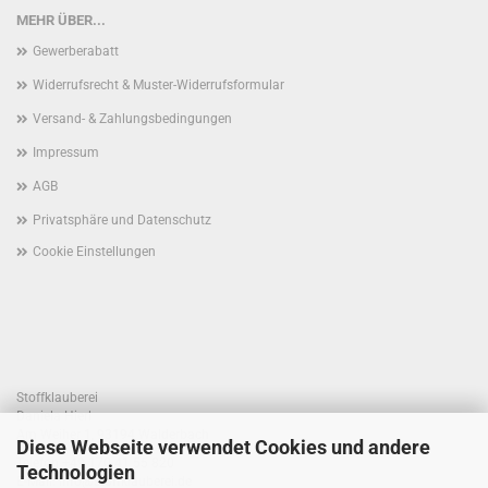
MEHR ÜBER...
Gewerberabatt
Widerrufsrecht & Muster-Widerrufsformular
Versand- & Zahlungsbedingungen
Impressum
AGB
Privatsphäre und Datenschutz
Cookie Einstellungen
Stoffklauberei
Daniela Hierl
Am Weiher 1, 93194 Walderbach
Diese Webseite verwendet Cookies und andere
Telefon +49 170 41 55 820
Technologien
E-Mail: info@stoffklauberei.de