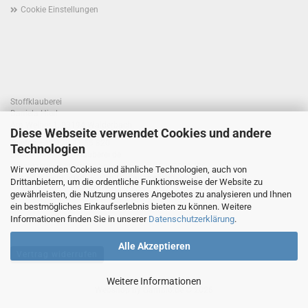
Cookie Einstellungen
Stoffklauberei
Daniela Hierl
Am Weiher 1, 93194 Walderbach
Diese Webseite verwendet Cookies und andere
Telefon +49 170 41 55 820
Technologien
E-Mail: info@stoffklauberei.de
Umsatzsteuer-Identifikationsnummer: DE360021786
Wir verwenden Cookies und ähnliche Technologien, auch von
USt. wird nicht ausgewiesen (Kleinunternehmerregelung)
Drittanbietern, um die ordentliche Funktionsweise der Website zu
gewährleisten, die Nutzung unseres Angebotes zu analysieren und Ihnen
ein bestmögliches Einkaufserlebnis bieten zu können. Weitere
Informationen finden Sie in unserer
Datenschutzerklärung
.
Alle Akzeptieren
Vertrag widerrufen
Weitere Informationen
Webshop
by Gambio.de © 2026