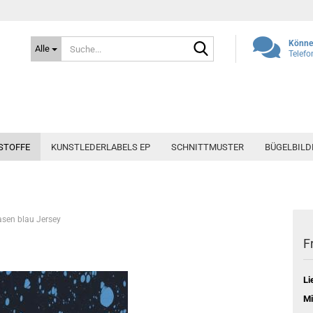
Suche...
Können
Alle
Telefo
STOFFE
KUNSTLEDERLABELS EP
SCHNITTMUSTER
BÜGELBILD
asen blau Jersey
F
Li
Mi