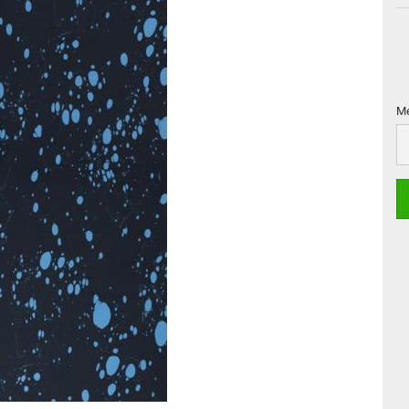
Me
Me