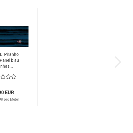
 El Piranho
Panel blau
anhas...
90 EUR
UR pro Meter