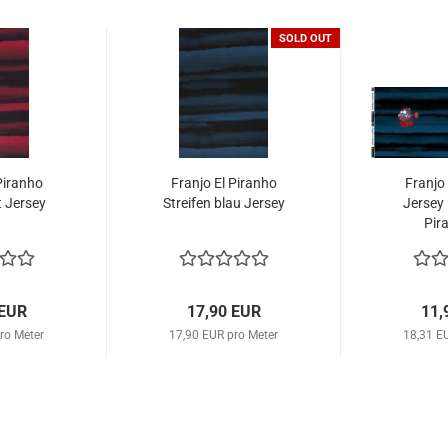
SOLD OUT
Piranho
Franjo El Piranho
Franjo
t Jersey
Streifen blau Jersey
Jersey 
Pir
 EUR
17,90 EUR
11,
ro Meter
17,90 EUR pro Meter
18,31 E