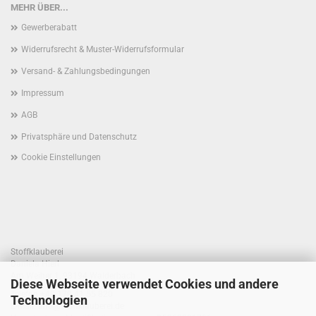
MEHR ÜBER...
Gewerberabatt
Widerrufsrecht & Muster-Widerrufsformular
Versand- & Zahlungsbedingungen
Impressum
AGB
Privatsphäre und Datenschutz
Cookie Einstellungen
Stoffklauberei
Daniela Hierl
Am Weiher 1, 93194 Walderbach
Diese Webseite verwendet Cookies und andere
Telefon +49 170 41 55 820
Technologien
E-Mail: info@stoffklauberei.de