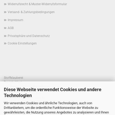
Widerrufsrecht & Muster-Widerrufsformular
Versand- & Zahlungsbedingungen
Impressum
AGB
Privatsphäre und Datenschutz
Cookie Einstellungen
Stoffklauberei
Daniela Hierl
Am Weiher 1, 93194 Walderbach
Diese Webseite verwendet Cookies und andere
Telefon +49 170 41 55 820
Technologien
E-Mail: info@stoffklauberei.de
Umsatzsteuer-Identifikationsnummer: DE360021786
Wir verwenden Cookies und ähnliche Technologien, auch von
USt. wird nicht ausgewiesen (Kleinunternehmerregelung)
Drittanbietern, um die ordentliche Funktionsweise der Website zu
gewährleisten, die Nutzung unseres Angebotes zu analysieren und Ihnen