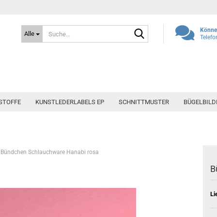
Suche...
Können
Alle
Telefo
STOFFE
KUNSTLEDERLABELS EP
SCHNITTMUSTER
BÜGELBILD
Bündchen Schlauchware Hanabi rosa
B
Li