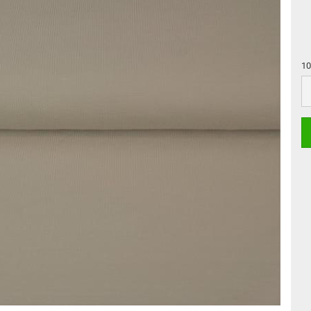
10
10
c