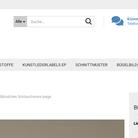
Suche...
Können
Alle
Telefo
STOFFE
KUNSTLEDERLABELS EP
SCHNITTMUSTER
BÜGELBILD
Bündchen Schlauchware beige
B
Li