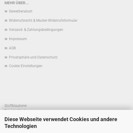
MEHR ÜBER...
Gewerberabatt
Widerrufsrecht & Muster-Widerrufsformular
Versand- & Zahlungsbedingungen
Impressum
AGB
Privatsphäre und Datenschutz
Cookie Einstellungen
Stoffklauberei
Daniela Hierl
Am Weiher 1, 93194 Walderbach
Diese Webseite verwendet Cookies und andere
Telefon +49 170 41 55 820
Technologien
E-Mail: info@stoffklauberei.de